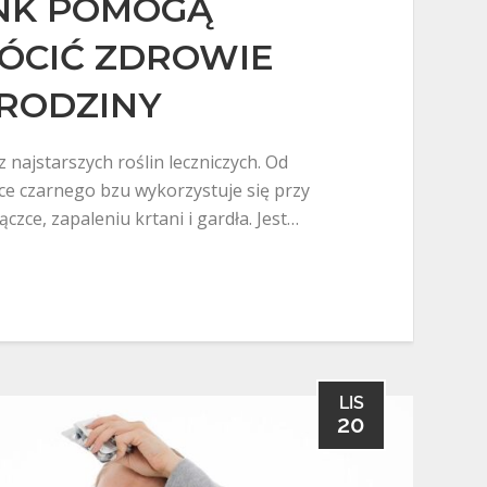
YNK POMOGĄ
ÓCIĆ ZDROWIE
RODZINY
z najstarszych roślin leczniczych. Od
ce czarnego bzu wykorzystuje się przy
czce, zapaleniu krtani i gardła. Jest…
LIS
20