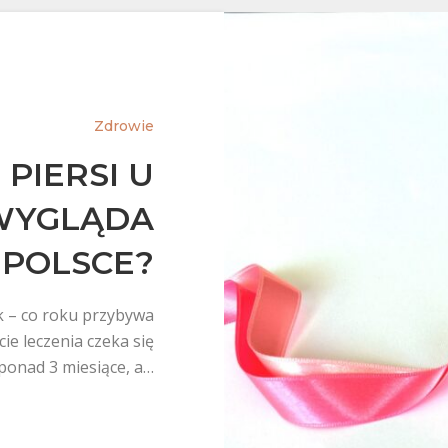
Zdrowie
PIERSI U
 WYGLĄDA
 POLSCE?
ek – co roku przybywa
ie leczenia czeka się
ponad 3 miesiące, a…