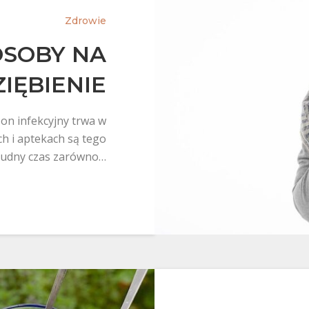
Zdrowie
SOBY NA
IĘBIENIE
zon infekcyjny trwa w
ch i aptekach są tego
rudny czas zarówno…