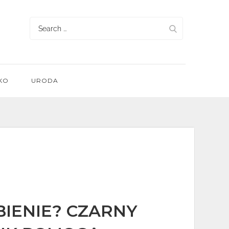
Search
for:
KO
URODA
BIENIE? CZARNY