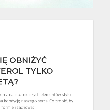
IĘ OBNIŻYĆ
EROL TYLKO
ETĄ?
den z najistotniejszych elementów stylu
na kondycję naszego serca. Co zrobić, by
j formie i zachować…