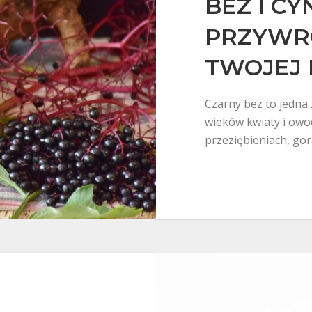
BEZ I C
PRZYWR
TWOJEJ 
Czarny bez to jedna 
wieków kwiaty i owo
przeziębieniach, gorą