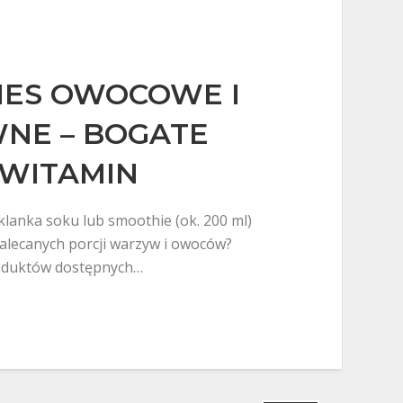
IES OWOCOWE I
NE – BOGATE
WITAMIN
zklanka soku lub smoothie (ok. 200 ml)
zalecanych porcji warzyw i owoców?
roduktów dostępnych…